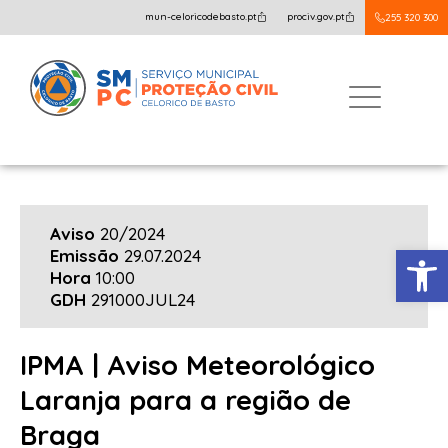
mun-celoricodebasto.pt
prociv.gov.pt
255 320 300
Aviso
20/2024
Open
Emissão
29.07.2024
Hora
10:00
GDH
291000JUL24
IPMA | Aviso Meteorológico
Laranja para a região de
Braga