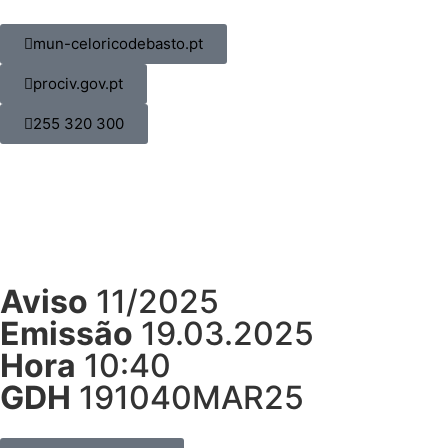
mun-celoricodebasto.pt
prociv.gov.pt
255 320 300
Aviso
11/2025
Emissão
19.03.2025
Hora
10:40
GDH
191040MAR25