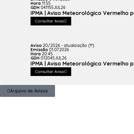
Hora
11:55
GDH
041155JUL26
IPMA | Aviso Meteorológico Vermelho p
Consultar Aviso
Aviso
20/2026 - atualização (1ª)
Emissão
01.07.2026
Hora
20:45
GDH
012045JUL26
IPMA | Aviso Meteorológico Vermelho p
Consultar Aviso
Arquivo de Avisos