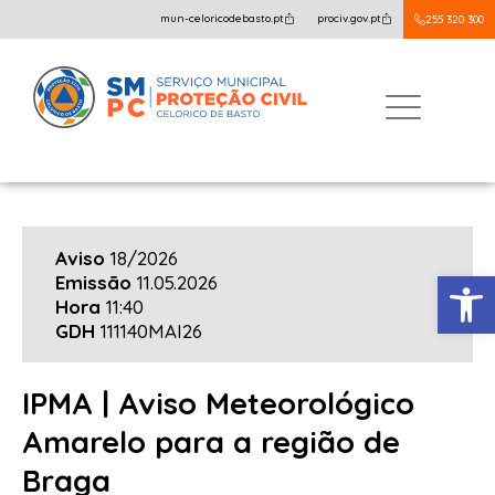
mun-celoricodebasto.pt
prociv.gov.pt
255 320 300
Aviso
18/2026
Open
Emissão
11.05.2026
Hora
11:40
GDH
111140MAI26
IPMA | Aviso Meteorológico
Amarelo para a região de
Braga