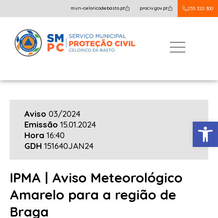
mun-celoricodebasto.pt
prociv.gov.pt
255 320 300
Aviso
03/2024
Open
Emissão
15.01.2024
Hora
16:40
GDH
151640JAN24
IPMA | Aviso Meteorológico
Amarelo para a região de
Braga