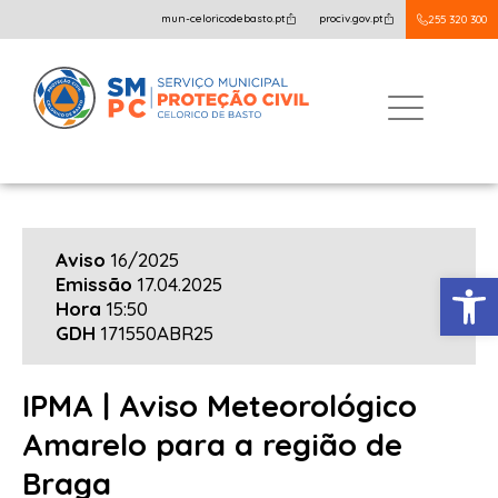
mun-celoricodebasto.pt
prociv.gov.pt
255 320 300
Aviso
16/2025
Open
Emissão
17.04.2025
Hora
15:50
GDH
171550ABR25
IPMA | Aviso Meteorológico
Amarelo para a região de
Braga