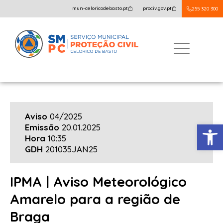
mun-celoricodebasto.pt
prociv.gov.pt
255 320 300
Aviso
04/2025
Open
Emissão
20.01.2025
Hora
10:35
GDH
201035JAN25
IPMA | Aviso Meteorológico
Amarelo para a região de
Braga