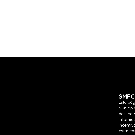
SMPC
Esta pág
Municípi
destina-
informa
incenti
estar co