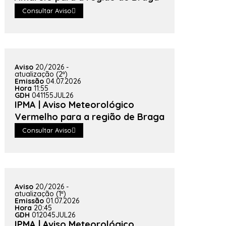
Consultar Aviso
Aviso
20/2026 -
atualização (2ª)
Emissão
04.07.2026
Hora
11:55
GDH
041155JUL26
IPMA | Aviso Meteorológico
Vermelho para a região de Braga
Consultar Aviso
Aviso
20/2026 -
atualização (1ª)
Emissão
01.07.2026
Hora
20:45
GDH
012045JUL26
IPMA | Aviso Meteorológico