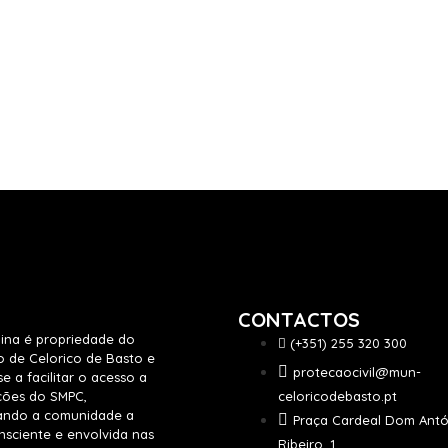
CONTACTOS
ina é propriedade do
(+351) 255 320 300
o de Celorico de Basto e
protecaocivil@mun-
se a facilitar o acesso a
ções do SMPC,
celoricodebasto.pt
vando a comunidade a
Praça Cardeal Dom Antó
nsciente e envolvida nas
Ribeiro, 1