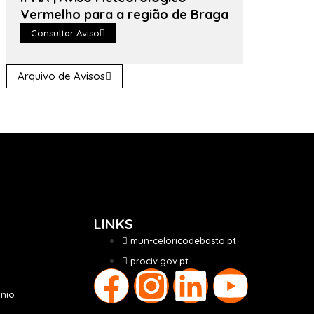
Vermelho para a região de Braga
Consultar Aviso
Arquivo de Avisos
LINKS
mun-celoricodebasto.pt
prociv.gov.pt
nio