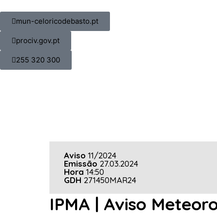
mun-celoricodebasto.pt
prociv.gov.pt
255 320 300
Aviso
11/2024
Emissão
27.03.2024
Hora
14:50
GDH
271450MAR24
IPMA | Aviso Meteor